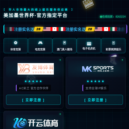
首页
/
德甲
/
内容详情
最高省10万元！睇顺德“德甲”，买
楼可享优惠
admin
2026-04-29
232
content="https://q1.itc.cn/q_70/images03/20260429/43acf3b220
一张球赛票根，能当购房优惠券用？在顺德，看球即可享受最