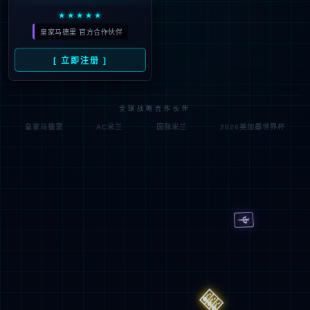
在意甲联赛的一场较量中，亚特兰大将迎战尤文图斯。当前，
亚特兰大位列联赛第七，与欧战区的差距仅有1分。他们在本
赛季展现出了不俗的状态，取得了14胜11平6负的成绩。其
中，在主场的表现尤为出色，9胜5平2负的战绩显示出他们在
主场的攻防两端都相对均衡。
虽然亚特兰大在欧冠赛场上被拜仁慕尼黑淘汰，但他们迅速调
整状态重返联赛。最近的两场比赛，他们面对实力较弱的对
手，均以零封的方式顺利取胜，先后击败维罗纳和莱切，展现